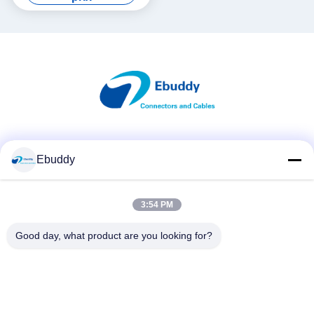
d'Alexa
Les réseaux sociaux
Ebuddy
3:54 PM
Contactez rapidement
Télégramme
Good day, what product are you looking for?
00-86-15889616824
E-mail
Vicky@ebuddy-diycable.com