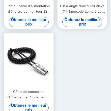
Pin du câble d'alimentation
Pin à angle droit d'Arri Alexa
d'énergie du moniteur 12V
XT Timecode Lemo 5 de
d'Arri 2 Lemo Alexa 4 au fil
câble de connexion de
Obtenez le meilleur
Obtenez le meilleur
de logique de Pin XLR TV
caméra à Jack 3.5mm
prix
prix
Câble de connexion
d'Ethernet de Pin de Lemo 2
à de ressort de 2 bornes
Obtenez le meilleur
pour le foyer de radio
prix