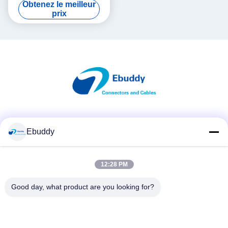
Obtenez le meilleur
de 6 garantie de 1 an
prix
Les réseaux sociaux
Ebuddy
12:28 PM
Contactez rapidement
Télégramme
Good day, what product are you looking for?
00-86-15889616824
E-mail