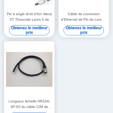
Pin à angle droit d'Arri Alexa
Câble de connexion
XT Timecode Lemo 5 de
d'Ethernet de Pin de Lemo 2
câble de connexion de
à de ressort de 2 bornes
Obtenez le meilleur
Obtenez le meilleur
caméra à Jack 3.5mm
pour le foyer de radio
prix
prix
d'Alexa
Longueur femelle HR10A-
4P-6S du câble 12M de
connexion de caméra de Pin