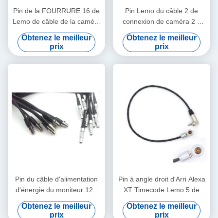
Pin de la FOURRURE 16 de
Pin Lemo du câble 2 de
Lemo de câble de la caméra
connexion de caméra 2 à
EVF d'Arri Alexa au câble de
Pin Lemo pour un boulon de
Obtenez le meilleur
Obtenez le meilleur
viseur de Pin de FGG 16
Teradek
prix
prix
Pin du câble d'alimentation
Pin à angle droit d'Arri Alexa
d'énergie du moniteur 12V
XT Timecode Lemo 5 de
d'Arri 2 Lemo Alexa 4 au fil
câble de connexion de
Obtenez le meilleur
Obtenez le meilleur
de logique de Pin XLR TV
caméra à Jack 3.5mm
prix
prix