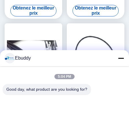
EVF d'Arri Alexa au câble de
Pin Lemo pour un boulon de
Obtenez le meilleur
Obtenez le meilleur
viseur de Pin de FGG 16
Teradek
prix
prix
Ebuddy
5:04 PM
Good day, what product are you looking for?
Pin du câble d'alimentation
Pin à angle droit d'Arri Alexa
d'énergie du moniteur 12V
XT Timecode Lemo 5 de
d'Arri 2 Lemo Alexa 4 au fil
câble de connexion de
Obtenez le meilleur
Obtenez le meilleur
de logique de Pin XLR TV
caméra à Jack 3.5mm
prix
prix