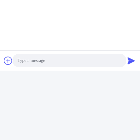
Câble de connexion
d'Ethernet de Pin de Lemo 2
à de ressort de 2 bornes
Obtenez le meilleur
pour le foyer de radio
prix
d'Alexa
Photo
Video Call
Audio Call