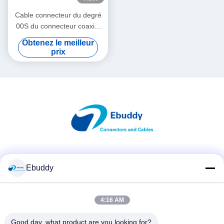
Cable connecteur du degré
00S du connecteur coaxial
90 de Lemo pour l'enquête
Obtenez le meilleur
FLA.00.250
prix
Les réseaux sociaux
Ebuddy
4:16 AM
Contactez rapidement
Télégramme
Good day, what product are you looking for?