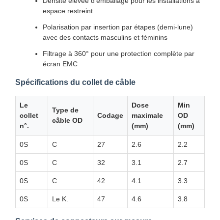
Densité élevée d'emballage pour les installations à
espace restreint
Polarisation par insertion par étapes (demi-lune)
avec des contacts masculins et féminins
Filtrage à 360° pour une protection complète par
écran EMC
Spécifications du collet de câble
Le
Dose
Min
Type de
collet
Codage
maximale
OD
câble OD
n°.
(mm)
(mm)
0S
C
27
2.6
2.2
0S
C
32
3.1
2.7
0S
C
42
4.1
3.3
0S
Le K.
47
4.6
3.8