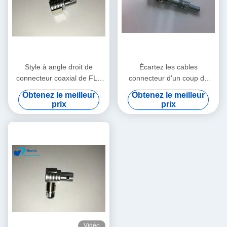
Style à angle droit de
Écartez les cables
connecteur coaxial de FLA
connecteur d'un coup de
1S Lemo pour la mesure
coude coaxiaux de taille de
Obtenez le meilleur
Obtenez le meilleur
la carte PCB 0S à angle droit
prix
prix
pour le circuit imprimé
Vidéo