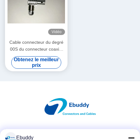
Vidéo
Cable connecteur du degré
00S du connecteur coaxial
90 de Lemo pour l'enquête
Obtenez le meilleur
FLA.00.250
prix
Les réseaux sociaux
Ebuddy