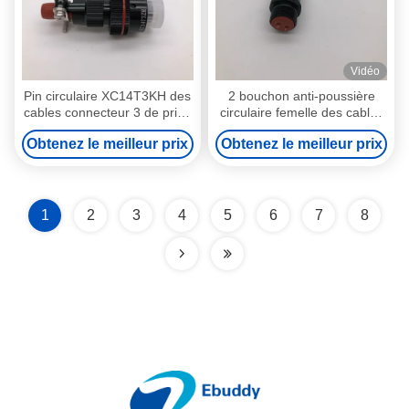
Vidéo
Pin circulaire XC14T3KH des
2 bouchon anti-poussière
cables connecteur 3 de prise
circulaire femelle des cables
droite avec la garantie de 1
connecteur XC14Y2ZH Lemo
Obtenez le meilleur prix
Obtenez le meilleur prix
an
de Pin pour la prise/prise
1
2
3
4
5
6
7
8