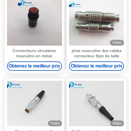
Vidéo
Connecteurs circulaires
prise masculine des cables
masculins en métal,
connecteur 8pin de taille
connecteur circulaire à angle
alternative circulaire va-et-
Obtenez le meilleur prix
Obtenez le meilleur prix
droit XC14Y3KH de 3 bornes
vient de Lemo FGG 1B
Vidéo
Vidéo