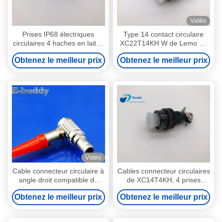
Vidéo
Prises IP68 électriques
Type 14 contact circulaire
circulaires 4 haches en laiton
XC22T14KH W de Lemo de
nickelées de Pin XC14Y4KH
soudure de prises électriques
Obtenez le meilleur prix
Obtenez le meilleur prix
de câble de Pin
Vidéo
Cable connecteur circulaire à
Cables connecteur circulaires
angle droit compatible du
de XC14T4KH, 4 prises
connecteur FHG 00B 0B 1B
électriques micro masculines
Obtenez le meilleur prix
Obtenez le meilleur prix
2B de Lemo prise masculine
de Pin
de 90 degrés