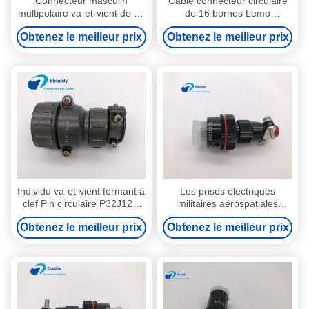
Connecteur masculin
Cable connecteur circulaire
multipolaire va-et-vient de 14
de 16 bornes Lemo
bornes de Lemo de cable
FGG.1B.316 pour le câble
Obtenez le meilleur prix
Obtenez le meilleur prix
connecteur circulaire de 14
rouge d'Evf
bornes
Individu va-et-vient fermant à
Les prises électriques
clef Pin circulaire P32J12Q
militaires aérospatiales
des cables connecteur 12
imperméabilisent la
Obtenez le meilleur prix
Obtenez le meilleur prix
pour l'espace
couverture de preuve de la
poussière de XC14T2KH