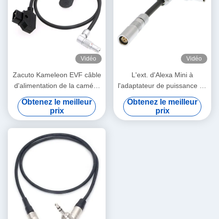
Vidéo
Vidéo
Zacuto Kameleon EVF câble
L'ext. d'Alexa Mini à
d'alimentation de la caméra
l'adaptateur de puissance de
Lemo rotatif angle droit 4
RS câblent Lemo 3 Pin
Obtenez le meilleur
Obtenez le meilleur
broches mâle à inverse D-
Female To 7 Pin Male
prix
prix
Tap