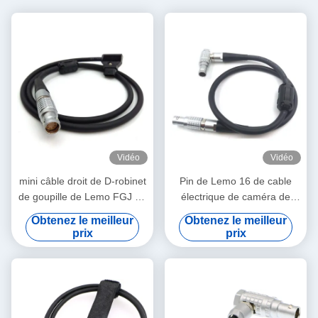
Vidéo
Vidéo
mini câble droit de D-robinet
Pin de Lemo 16 de cable
de goupille de Lemo FGJ 2B
électrique de caméra de
8 de cable électrique de 1M
l'affichage à cristaux liquides
Obtenez le meilleur
Obtenez le meilleur
Arri Alexa
EVF d'épopée/dragon à Pin
prix
prix
16 directement au bon type
de contact