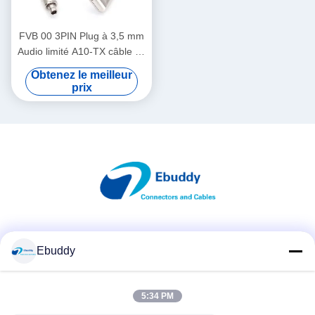
FVB 00 3PIN Plug à 3,5 mm
Audio limité A10-TX câble de
code de temps
Obtenez le meilleur
prix
Les réseaux sociaux
Ebuddy
5:34 PM
Contactez rapidement