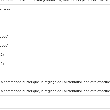
t de noix de collier en laiton (chromées), manches et pièces intermédiai
ension
uces)
uces)
22)
22)
 à commande numérique, le réglage de l'alimentation doit être effectué 
 à commande numérique, le réglage de l'alimentation doit être effectué 