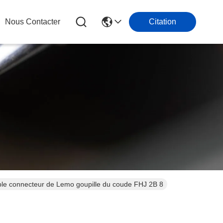
Nous Contacter
Citation
able connecteur de Lemo goupille du coude FHJ 2B 8