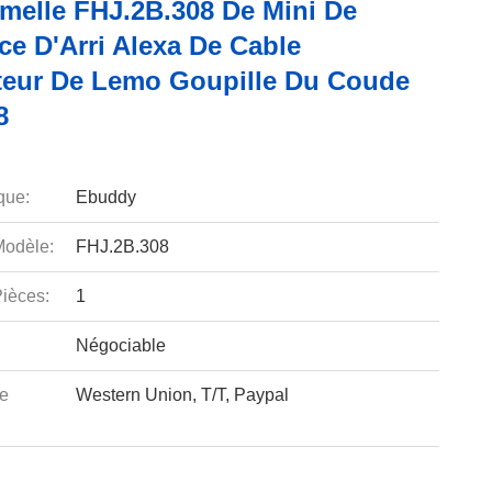
emelle FHJ.2B.308 De Mini De
ce D'Arri Alexa De Cable
eur De Lemo Goupille Du Coude
8
que:
Ebuddy
odèle:
FHJ.2B.308
ièces:
1
Négociable
e
Western Union, T/T, Paypal