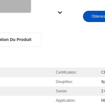
Obtenez
ption Du Produit
Certification:
C
Goupilles:
8p
Saisie:
2 
Application:
Mi