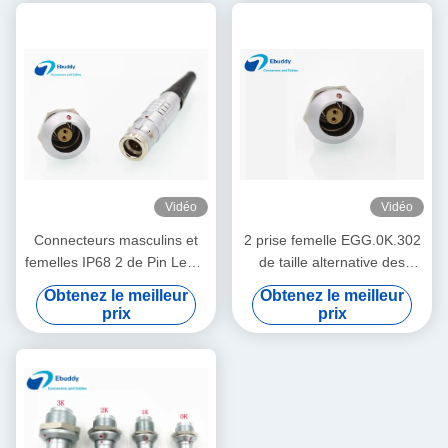
Vidéo
Vidéo
Connecteurs masculins et
2 prise femelle EGG.0K.302
femelles IP68 2 de Pin Lemo
de taille alternative des
de taille imperméable du
OEUFS 0k de connecteur
Obtenez le meilleur
Obtenez le meilleur
connecteur FGG 0K
circulaire de série de Pin
prix
prix
Lemo K