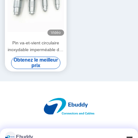
Vidéo
Pin va-et-vient circulaire
inoxydable imperméable des
publications périodiques 0k
Obtenez le meilleur
1k 2k 3k 2-32 de Lemo K de
prix
connecteur
Les réseaux sociaux
Ebuddy