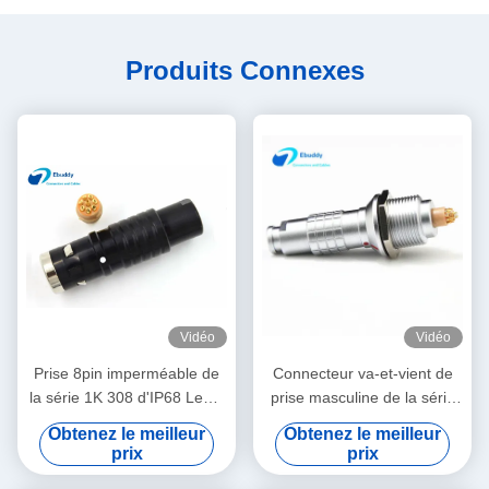
Produits Connexes
Vidéo
Vidéo
Prise 8pin imperméable de
Connecteur va-et-vient de
la série 1K 308 d'IP68 Lemo
prise masculine de la série
K avec la couleur noire
0K 2pin de Lemo K de
Obtenez le meilleur
Obtenez le meilleur
FGG.1K.308.CLAC
connecteur circulaire
prix
prix