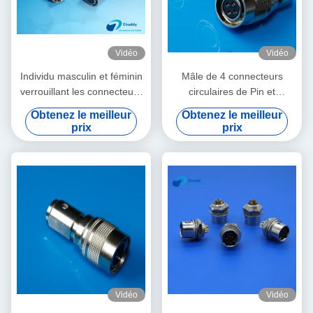
Vidéo
Vidéo
Individu masculin et féminin
Mâle de 4 connecteurs
verrouillant les connecteurs
circulaires de Pin et
circulaires de 6 bornes
connecteur femelle pour
Obtenez le meilleur
Obtenez le meilleur
compatibles
Technica audio
prix
prix
Vidéo
Vidéo