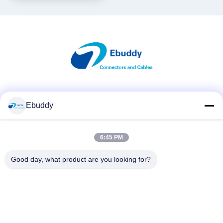
Les réseaux sociaux
Ebuddy
6:45 PM
Contactez rapidement
Télégramme
Good day, what product are you looking for?
00-86-15889616824
E-mail
Vicky@ebuddy-diycable.com