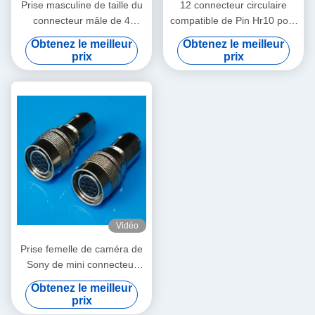
Prise masculine de taille du
12 connecteur circulaire
connecteur mâle de 4
compatible de Pin Hr10 pour
d'Assemblée de connecteur
les dispositifs sains audio
Obtenez le meilleur
Obtenez le meilleur
de des publications
prix
prix
périodiques HR10 01#
Vidéo
Prise femelle de caméra de
Sony de mini connecteur
audio de prise de
Obtenez le meilleur
connecteur mâle de 12
prix